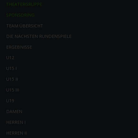
THEATERGRUPPE
SPONSORING
TEAM ÜBERSICHT
DIE NÄCHSTEN RUNDENSPIELE
ERGEBNISSE
U12
U15 I
U15 II
U15 III
U19
DAMEN
HERREN I
HERREN II