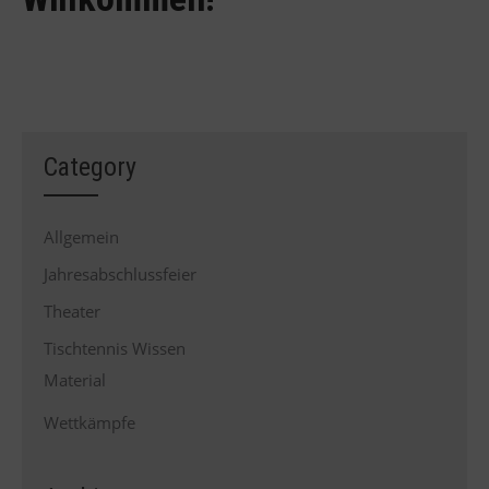
Hier erfährst du alles Rund um
unseren Verein!
Category
Allgemein
Jahresabschlussfeier
Theater
Tischtennis Wissen
Material
Wettkämpfe