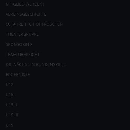
MITGLIED WERDEN!
VEREINSGESCHICHTE
60 JAHRE TTC HÖHFRÖSCHEN
THEATERGRUPPE
SPONSORING
TEAM ÜBERSICHT
DIE NÄCHSTEN RUNDENSPIELE
ERGEBNISSE
U12
U15 I
U15 II
U15 III
U19