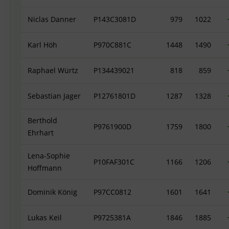
Niclas Danner
P143C3081D
979
1022
Karl Höh
P970C881C
1448
1490
Raphael Würtz
P134439021
818
859
Sebastian Jager
P12761801D
1287
1328
Berthold
P9761900D
1759
1800
Ehrhart
Lena-Sophie
P10FAF301C
1166
1206
Hoffmann
Dominik König
P97CC0812
1601
1641
Lukas Keil
P9725381A
1846
1885