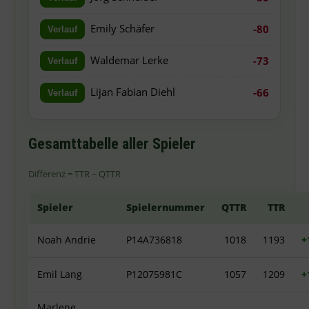
Emily Schäfer
-80
Verlauf
Waldemar Lerke
-73
Verlauf
Lijan Fabian Diehl
-66
Verlauf
Gesamttabelle aller Spieler
Differenz = TTR − QTTR
Spieler
Spielernummer
QTTR
TTR
Noah Andrie
P14A736818
1018
1193
+
Emil Lang
P12075981C
1057
1209
+
Marlene