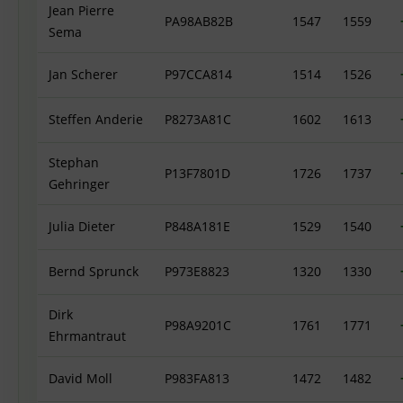
Jean Pierre
PA98AB82B
1547
1559
Sema
Jan Scherer
P97CCA814
1514
1526
Steffen Anderie
P8273A81C
1602
1613
Stephan
P13F7801D
1726
1737
Gehringer
Julia Dieter
P848A181E
1529
1540
Bernd Sprunck
P973E8823
1320
1330
Dirk
P98A9201C
1761
1771
Ehrmantraut
David Moll
P983FA813
1472
1482