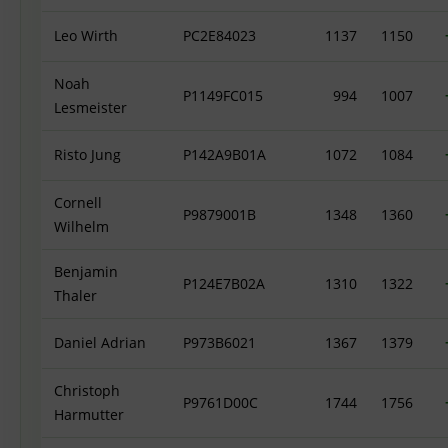
Leo Wirth
PC2E84023
1137
1150
Noah
P1149FC015
994
1007
Lesmeister
Risto Jung
P142A9B01A
1072
1084
Cornell
P9879001B
1348
1360
Wilhelm
Benjamin
P124E7B02A
1310
1322
Thaler
Daniel Adrian
P973B6021
1367
1379
Christoph
P9761D00C
1744
1756
Harmutter