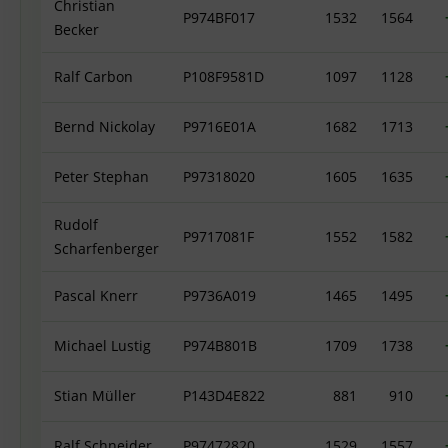
Christian
P974BF017
1532
1564
Becker
Ralf Carbon
P108F9581D
1097
1128
Bernd Nickolay
P9716E01A
1682
1713
Peter Stephan
P97318020
1605
1635
Rudolf
P9717081F
1552
1582
Scharfenberger
Pascal Knerr
P9736A019
1465
1495
Michael Lustig
P974B801B
1709
1738
Stian Müller
P143D4E822
881
910
Ralf Schneider
P97472820
1529
1557