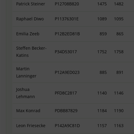
Patrick Steiner
P12708B820
1475
1482
Raphael Diwo
P11376301E
1089
1095
Emilia Zeeb
P12B2ED81B
859
865
Steffen Becker-
P34D53017
1752
1758
Katins
Martin
P12A9ED023
885
891
Lanninger
Joshua
PFD8C2817
1140
1146
Lehmann
Max Konrad
PDBB87829
1184
1190
Leon Friesecke
P142A9C81D
1157
1163