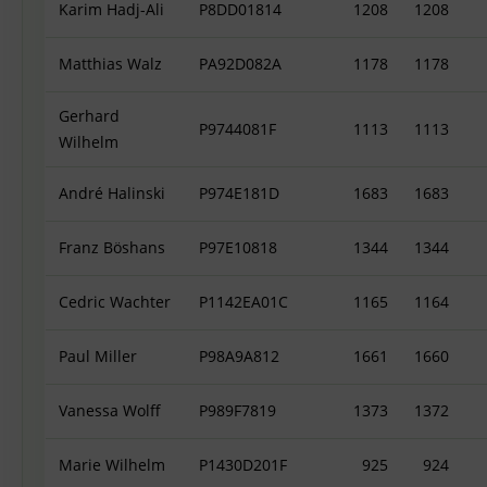
Karim Hadj-Ali
P8DD01814
1208
1208
Matthias Walz
PA92D082A
1178
1178
Gerhard
P9744081F
1113
1113
Wilhelm
André Halinski
P974E181D
1683
1683
Franz Böshans
P97E10818
1344
1344
Cedric Wachter
P1142EA01C
1165
1164
Paul Miller
P98A9A812
1661
1660
Vanessa Wolff
P989F7819
1373
1372
Marie Wilhelm
P1430D201F
925
924