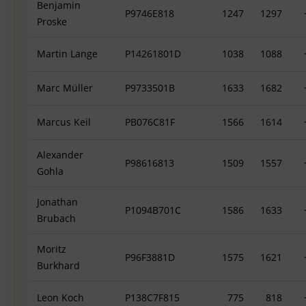
Benjamin
P9746E818
1247
1297
Proske
Martin Lange
P14261801D
1038
1088
Marc Müller
P9733501B
1633
1682
Marcus Keil
PB076C81F
1566
1614
Alexander
P98616813
1509
1557
Gohla
Jonathan
P1094B701C
1586
1633
Brubach
Moritz
P96F3881D
1575
1621
Burkhard
Leon Koch
P138C7F815
775
818