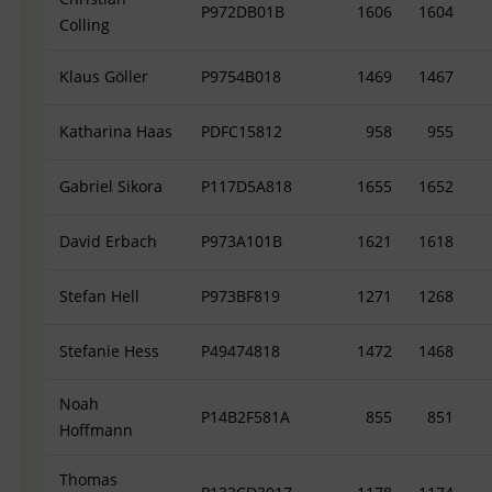
P972DB01B
1606
1604
Colling
Klaus Göller
P9754B018
1469
1467
Katharina Haas
PDFC15812
958
955
Gabriel Sikora
P117D5A818
1655
1652
David Erbach
P973A101B
1621
1618
Stefan Hell
P973BF819
1271
1268
Stefanie Hess
P49474818
1472
1468
Noah
P14B2F581A
855
851
Hoffmann
Thomas