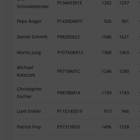
P13443301E
1262
1297
Schindeldecker
Pepe Roiger
P1430D681F
926
961
Daniel Schmitt
P982E6822
1586
1621
Moritz Jung
P107AD6812
1368
1403
Michael
P9718A01C
1246
1280
Koloczek
Christopher
P981B081A
1150
1183
Fischer
Liam Enkler
P11E145019
913
946
Patrick Frey
P97313820
1496
1528