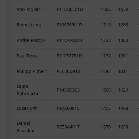
Max Müller
P11D0E501D
1566
1639
Emma Lang
P12076301D
1210
1283
Andre Roszyk
P11DFA0014
1233
1303
Paul Roos
P11F32781D
1132
1201
Philipp Altherr
PEC76D81B
1242
1311
Laura
P1430D3021
966
1029
Rohrbacher
Lukas Erb
P97A08815
1405
1468
Daniel
PC56A4017
1570
1633
Panzilius