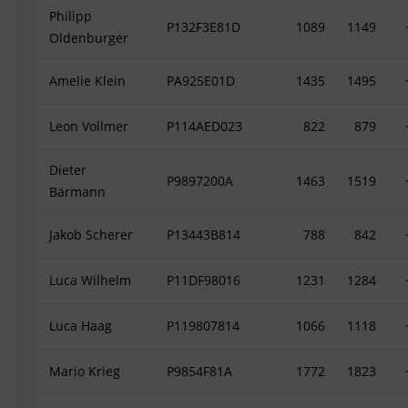
Philipp
P132F3E81D
1089
1149
Oldenburger
Amelie Klein
PA925E01D
1435
1495
Leon Vollmer
P114AED023
822
879
Dieter
P9897200A
1463
1519
Bärmann
Jakob Scherer
P13443B814
788
842
Luca Wilhelm
P11DF98016
1231
1284
Luca Haag
P119807814
1066
1118
Mario Krieg
P9854F81A
1772
1823