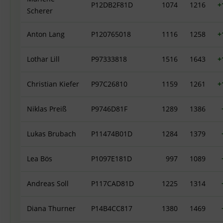
P12DB2F81D
1074
1216
+
Scherer
Anton Lang
P120765018
1116
1258
+
Lothar Lill
P97333818
1516
1643
+
Christian Kiefer
P97C26810
1159
1261
+
Niklas Preiß
P9746D81F
1289
1386
Lukas Brubach
P11474B01D
1284
1379
Lea Bös
P1097E181D
997
1089
Andreas Soll
P117CAD81D
1225
1314
Diana Thurner
P14B4CC817
1380
1469