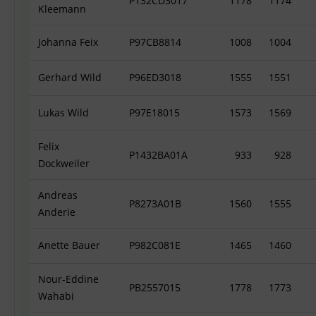
P132CD3017
1178
1174
Kleemann
Johanna Feix
P97CB8814
1008
1004
Gerhard Wild
P96ED3018
1555
1551
Lukas Wild
P97E18015
1573
1569
Felix
P1432BA01A
933
928
Dockweiler
Andreas
P8273A01B
1560
1555
Anderie
Anette Bauer
P982C081E
1465
1460
Nour-Eddine
PB2557015
1778
1773
Wahabi