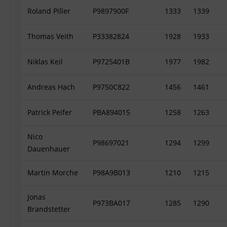
Roland Piller
P9897900F
1333
1339
Thomas Veith
P33382824
1928
1933
Niklas Keil
P9725401B
1977
1982
Andreas Hach
P9750C822
1456
1461
Patrick Peifer
PBA894015
1258
1263
Nico
P98697021
1294
1299
Dauenhauer
Martin Morche
P98A9B013
1210
1215
Jonas
P973BA017
1285
1290
Brandstetter