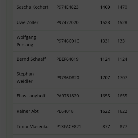
Sascha Kochert
P974E4823
1469
1470
Uwe Zoller
P97477020
1528
1528
Wolfgang
P9746C01C
1331
1331
Persang
Bernd Schaaff
PBEF64019
1124
1124
Stephan
P9736D820
1707
1707
Weidler
Elias Langhoff
PA9781820
1655
1655
Rainer Abt
PE64018
1622
1622
Timur Vlasenko
P13FACE821
877
877