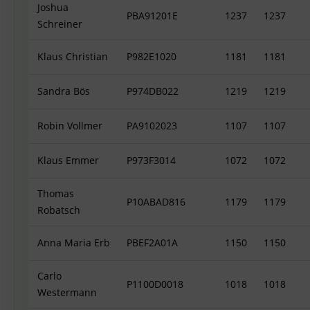
Joshua
PBA91201E
1237
1237
Schreiner
Klaus Christian
P982E1020
1181
1181
Sandra Bös
P974DB022
1219
1219
Robin Vollmer
PA9102023
1107
1107
Klaus Emmer
P973F3014
1072
1072
Thomas
P10ABAD816
1179
1179
Robatsch
Anna Maria Erb
PBEF2A01A
1150
1150
Carlo
P1100D0018
1018
1018
Westermann