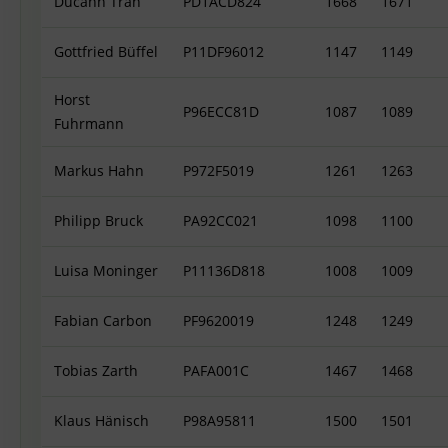
Ducanh Tran
PD1ACD824
1668
1671
Gottfried Büffel
P11DF96012
1147
1149
Horst
P96ECC81D
1087
1089
Fuhrmann
Markus Hahn
P972F5019
1261
1263
Philipp Bruck
PA92CC021
1098
1100
Luisa Moninger
P11136D818
1008
1009
Fabian Carbon
PF9620019
1248
1249
Tobias Zarth
PAFA001C
1467
1468
Klaus Hänisch
P98A95811
1500
1501