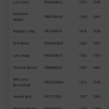
Luca Sero
PC0AA481C
1727
1748
Johannes
PB0784018
1326
1347
Weber
Rüdiger Lang
P8274081F
1616
1636
Erik Moch
PC0A9D829
1342
1361
Lars Haag
P96F3D815
1732
1750
Christof Brunn
P988B8823
1583
1601
Ben Luca
PECCDA82A
1212
1230
Brünisholz
Harald Brix
P9717F822
1337
1355
Martin Emrich
P97184022
1270
1288