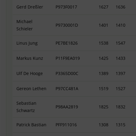
Gerd Dreßler
P973F0017
1627
1636
Michael
P9730001D
1401
1410
Schieler
Linus Jung
PE7BE1826
1538
1547
Markus Kunz
P11F9EA019
1425
1433
Ulf De Hooge
P3365D00C
1389
1397
Gereon Lethen
P97CC481A
1519
1527
Sebastian
P98AA2819
1825
1832
Schwartz
Patrick Bastian
PFF911016
1308
1315