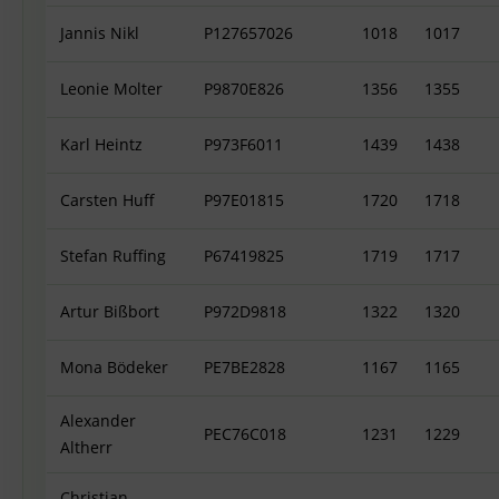
Jannis Nikl
P127657026
1018
1017
Leonie Molter
P9870E826
1356
1355
Karl Heintz
P973F6011
1439
1438
Carsten Huff
P97E01815
1720
1718
Stefan Ruffing
P67419825
1719
1717
Artur Bißbort
P972D9818
1322
1320
Mona Bödeker
PE7BE2828
1167
1165
Alexander
PEC76C018
1231
1229
Altherr
Christian