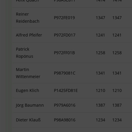
Reiner
P972FE019
1347
1347
Reidenbach
Alfred Pfeifer
P972FD017
1241
1241
Patrick
P972FF01B
1258
1258
Ropönus
Martin
P9879081C
1341
1341
Wittenmeier
Eugen Klich
P1425FD81E
1210
1210
Jörg Baumann
P979A6016
1387
1387
Dieter Klauß
P98A98016
1234
1234