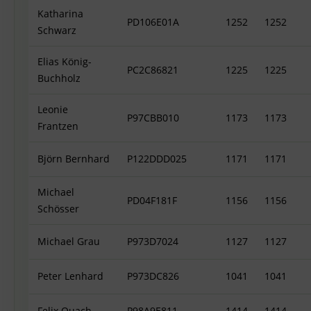
Katharina
PD106E01A
1252
1252
Schwarz
Elias König-
PC2C86821
1225
1225
Buchholz
Leonie
P97CBB010
1173
1173
Frantzen
Björn Bernhard
P122DDD025
1171
1171
Michael
PD04F181F
1156
1156
Schösser
Michael Grau
P973D7024
1127
1127
Peter Lenhard
P973DC826
1041
1041
Felix Quach
P98A9E811
1414
1414