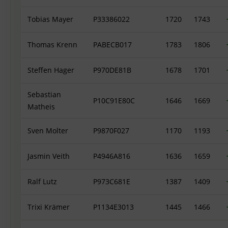
Tobias Mayer
P33386022
1720
1743
Thomas Krenn
PABECB017
1783
1806
Steffen Hager
P970DE81B
1678
1701
Sebastian
P10C91E80C
1646
1669
Matheis
Sven Molter
P9870F027
1170
1193
Jasmin Veith
P4946A816
1636
1659
Ralf Lutz
P973C681E
1387
1409
Trixi Krämer
P1134E3013
1445
1466