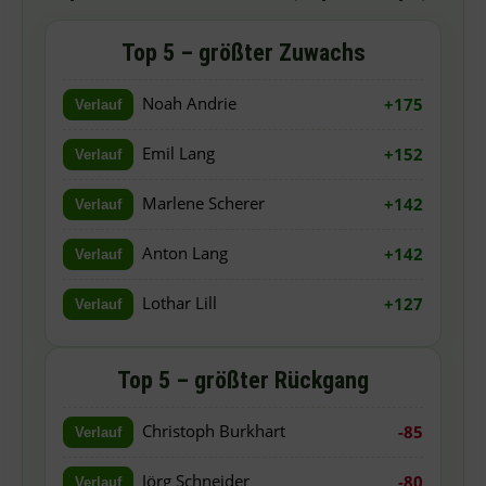
Top 5 – größter Zuwachs
Noah Andrie
+175
Verlauf
Emil Lang
+152
Verlauf
Marlene Scherer
+142
Verlauf
Anton Lang
+142
Verlauf
Lothar Lill
+127
Verlauf
Top 5 – größter Rückgang
Christoph Burkhart
-85
Verlauf
Jörg Schneider
-80
Verlauf