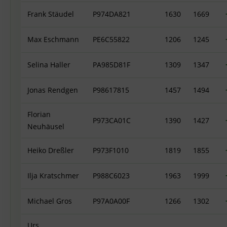
Frank Stäudel
P974DA821
1630
1669
Max Eschmann
PE6C55822
1206
1245
Selina Haller
PA985D81F
1309
1347
Jonas Rendgen
P98617815
1457
1494
Florian
P973CA01C
1390
1427
Neuhäusel
Heiko Dreßler
P973F1010
1819
1855
Ilja Kratschmer
P988C6023
1963
1999
Michael Gros
P97A0A00F
1266
1302
Urs