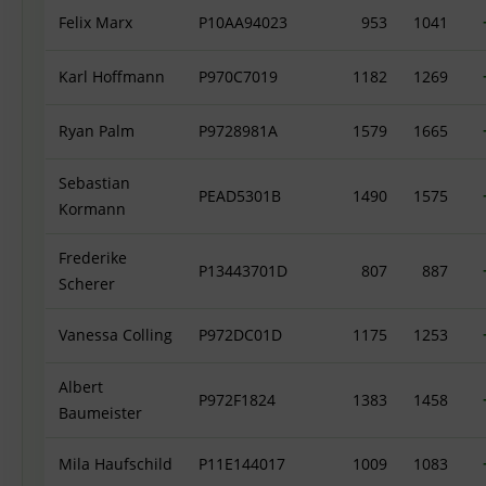
Felix Marx
P10AA94023
953
1041
Karl Hoffmann
P970C7019
1182
1269
Ryan Palm
P9728981A
1579
1665
Sebastian
PEAD5301B
1490
1575
Kormann
Frederike
P13443701D
807
887
Scherer
Vanessa Colling
P972DC01D
1175
1253
Albert
P972F1824
1383
1458
Baumeister
Mila Haufschild
P11E144017
1009
1083