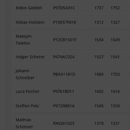
Robin Göddel
P97D5A01C
1737
1752
Niklas Holstein
P10E57F018
1312
1327
Maksym
P12C81501F
1634
1649
Telehin
Holger Scherer
P479AC024
1527
1541
Johann
PBA91181D
1689
1703
Schreiber
Luca Fischer
P9761B011
1602
1616
Steffen Potz
P9729B81A
1545
1559
Mathias
PA9261023
1318
1331
Schösser