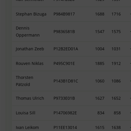
Stephan Bizuga
P984B9817
1688
1716
Dennis
P9836581B
1547
1575
Oppermann
Jonathan Zeeb
P12B2ED01A
1004
1031
Rouven Niklas
P495C901E
1885
1912
Thorsten
P143B1D81C
1060
1086
Pätzold
Thomas Ulrich
P9733E01B
1627
1652
Louisa Sill
P14706982E
834
858
Ivan Leikom
P11EE13014
1615
1638