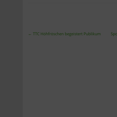
Post
←
TTC Höhfröschen begeistert Publikum
Spo
navigation