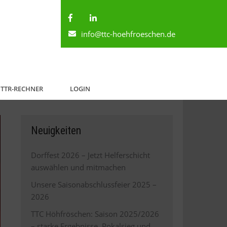
info@ttc-hoehfroeschen.de
TTR-RECHNER
LOGIN
Neuigkeiten
Dorffest 2026 – Jetzt Helferschicht
auswählen und mitmachen
Unsere Saisonabschlussfeier 2025 –
2026
TTC Höhfröschen: Saison 2025/2026
– starke Ergebnisse, Pokalsieg und