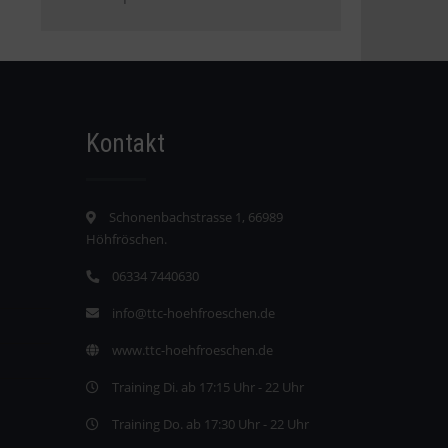
Kontakt
Schonenbachstrasse 1, 66989
Höhfröschen.
06334 7440630
info@ttc-hoehfroeschen.de
www.ttc-hoehfroeschen.de
Training Di. ab 17:15 Uhr - 22 Uhr
Training Do. ab 17:30 Uhr - 22 Uhr