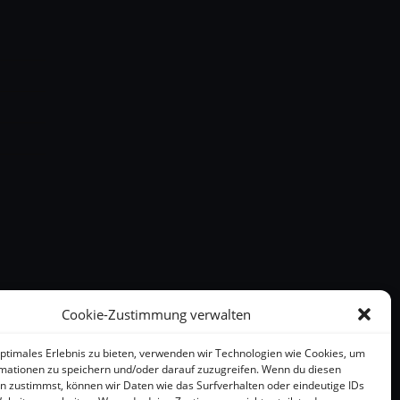
Cookie-Zustimmung verwalten
optimales Erlebnis zu bieten, verwenden wir Technologien wie Cookies, um
mationen zu speichern und/oder darauf zuzugreifen. Wenn du diesen
n zustimmst, können wir Daten wie das Surfverhalten oder eindeutige IDs