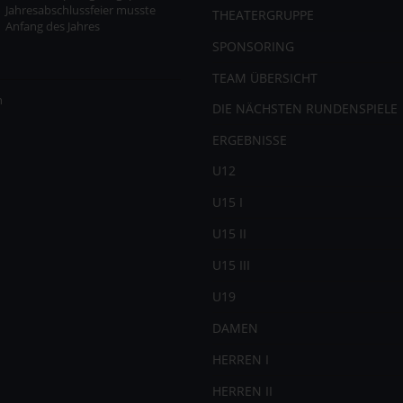
Jahresabschlussfeier musste
THEATERGRUPPE
Anfang des Jahres
SPONSORING
TEAM ÜBERSICHT
n
DIE NÄCHSTEN RUNDENSPIELE
ERGEBNISSE
U12
U15 I
U15 II
U15 III
U19
DAMEN
HERREN I
HERREN II