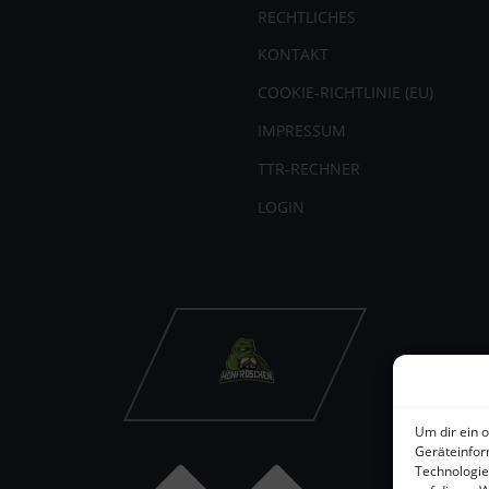
RECHTLICHES
KONTAKT
COOKIE-RICHTLINIE (EU)
IMPRESSUM
TTR-RECHNER
LOGIN
Um dir ein 
Geräteinfor
Technologie