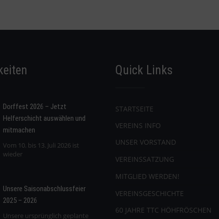
keiten
Quick Links
Dorffest 2026 – Jetzt
STARTSEITE
Helferschicht auswählen und
VEREINS INFO
mitmachen
UNSER VORSTAND
Vom 10. bis 13. Juli 2026 ist
wieder
VEREINSSATZUNG
MITGLIED WERDEN!
Unsere Saisonabschlussfeier
VEREINSGESCHICHTE
2025 – 2026
60 JAHRE TTC HÖHFRÖSCHEN
Unsere ursprünglich geplante